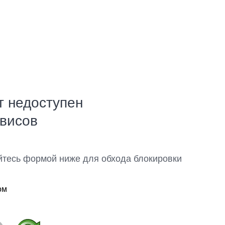
т недоступен
рвисов
йтесь формой ниже для обхода блокировки
ом