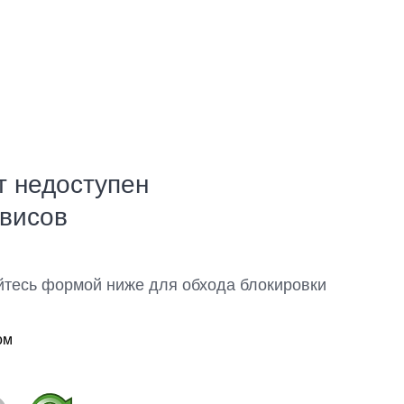
т недоступен
рвисов
йтесь формой ниже для обхода блокировки
ом