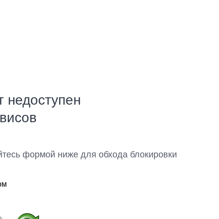
т недоступен
рвисов
йтесь формой ниже для обхода блокировки
ом