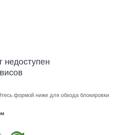
т недоступен
рвисов
йтесь формой ниже для обхода блокировки
ом