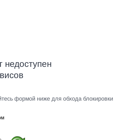
т недоступен
рвисов
йтесь формой ниже для обхода блокировки
ом