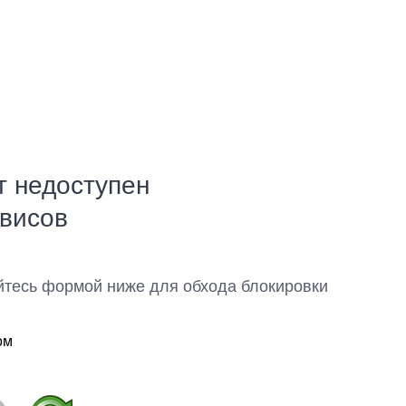
т недоступен
рвисов
йтесь формой ниже для обхода блокировки
ом