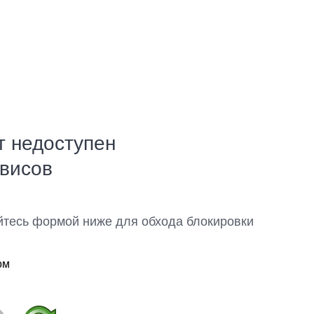
т недоступен
рвисов
йтесь формой ниже для обхода блокировки
ом