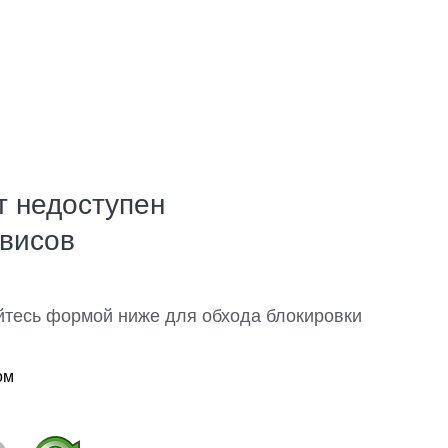
т недоступен
рвисов
йтесь формой ниже для обхода блокировки
ом