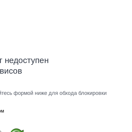
т недоступен
рвисов
йтесь формой ниже для обхода блокировки
ом