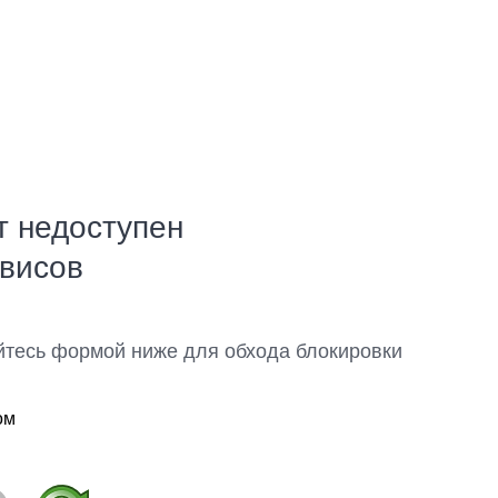
т недоступен
рвисов
йтесь формой ниже для обхода блокировки
ом