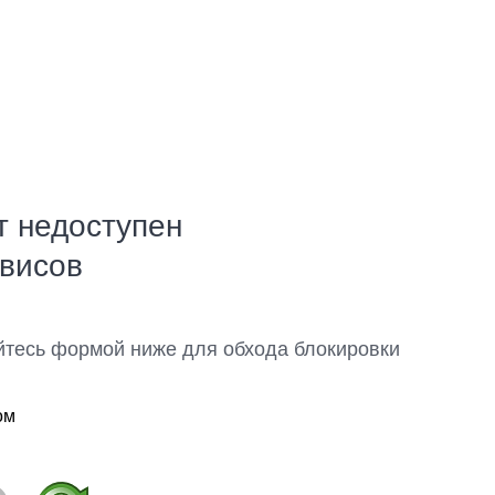
т недоступен
рвисов
йтесь формой ниже для обхода блокировки
ом