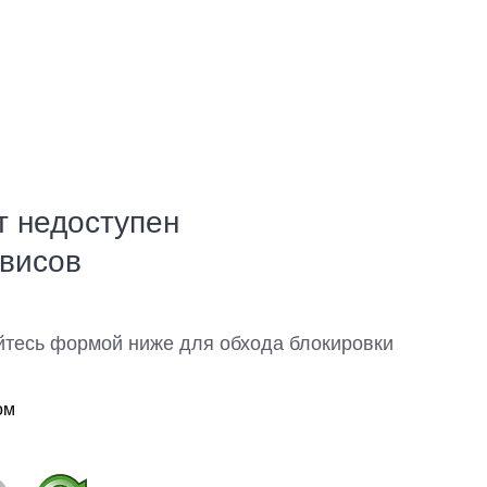
т недоступен
рвисов
йтесь формой ниже для обхода блокировки
ом