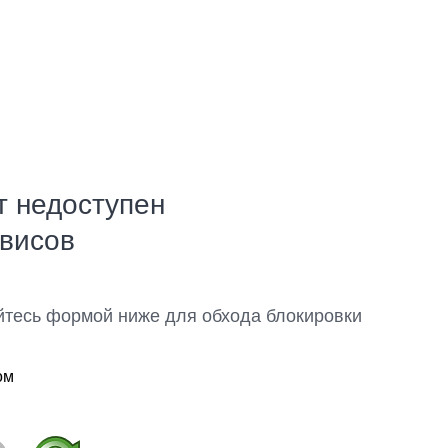
т недоступен
рвисов
йтесь формой ниже для обхода блокировки
ом