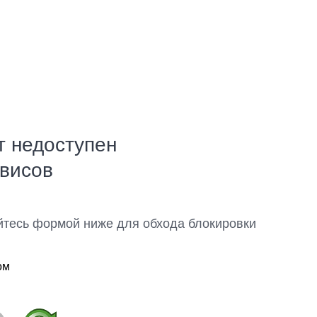
т недоступен
рвисов
йтесь формой ниже для обхода блокировки
ом