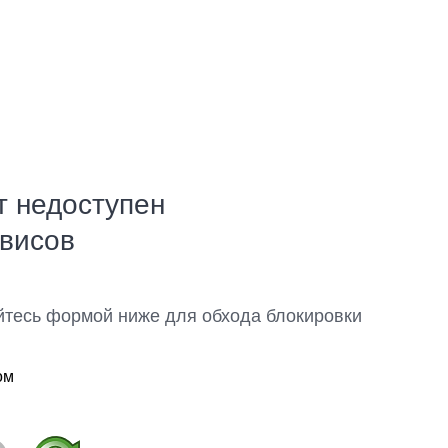
т недоступен
рвисов
йтесь формой ниже для обхода блокировки
ом