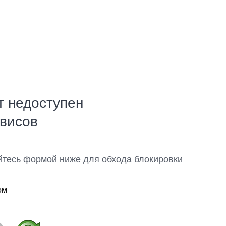
т недоступен
рвисов
йтесь формой ниже для обхода блокировки
ом