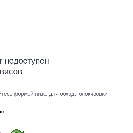
т недоступен
рвисов
йтесь формой ниже для обхода блокировки
ом