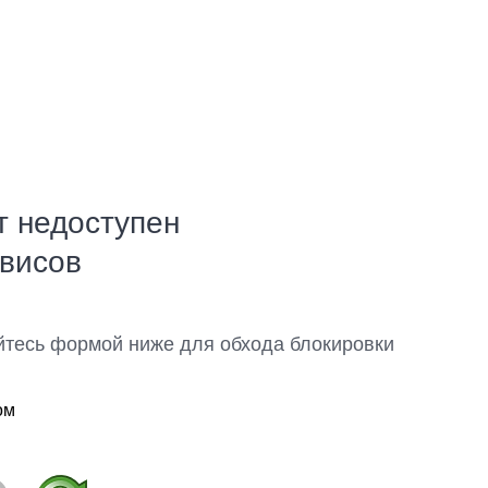
т недоступен
рвисов
йтесь формой ниже для обхода блокировки
ом