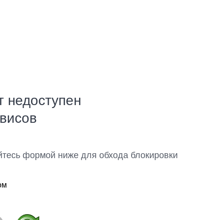
т недоступен
рвисов
йтесь формой ниже для обхода блокировки
ом