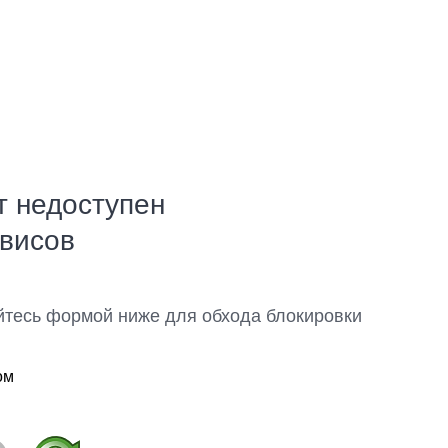
т недоступен
рвисов
йтесь формой ниже для обхода блокировки
ом