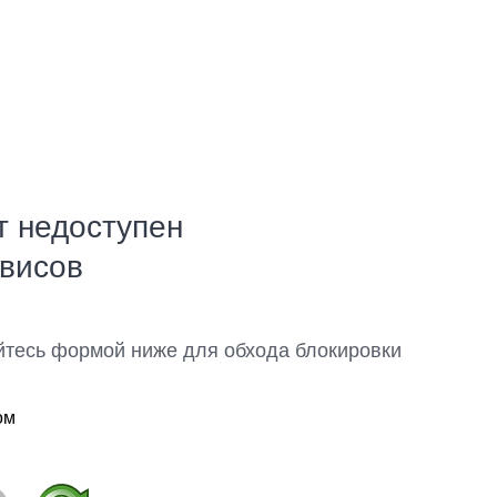
т недоступен
рвисов
йтесь формой ниже для обхода блокировки
ом