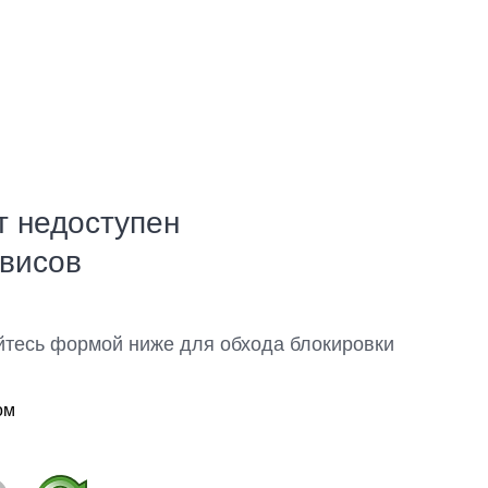
т недоступен
рвисов
йтесь формой ниже для обхода блокировки
ом