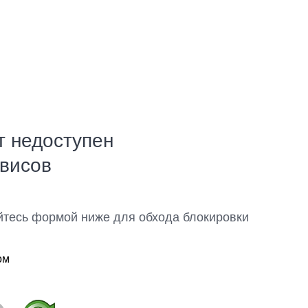
т недоступен
рвисов
йтесь формой ниже для обхода блокировки
ом