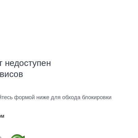
т недоступен
рвисов
йтесь формой ниже для обхода блокировки
ом