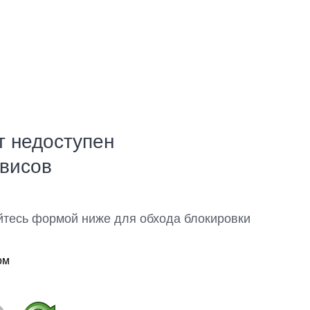
т недоступен
рвисов
йтесь формой ниже для обхода блокировки
ом