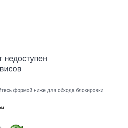
т недоступен
рвисов
йтесь формой ниже для обхода блокировки
ом