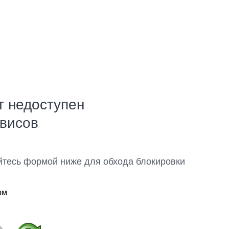
т недоступен
рвисов
йтесь формой ниже для обхода блокировки
ом