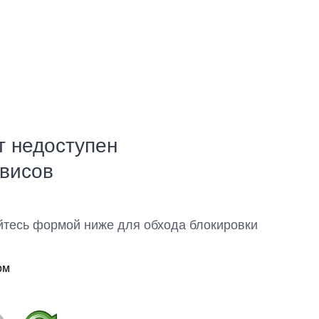
т недоступен
рвисов
йтесь формой ниже для обхода блокировки
ом