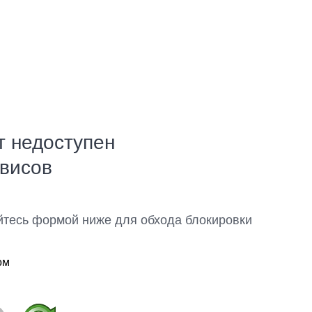
т недоступен
рвисов
йтесь формой ниже для обхода блокировки
ом