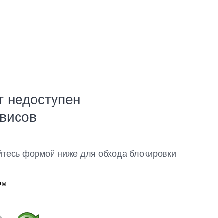
т недоступен
рвисов
йтесь формой ниже для обхода блокировки
ом