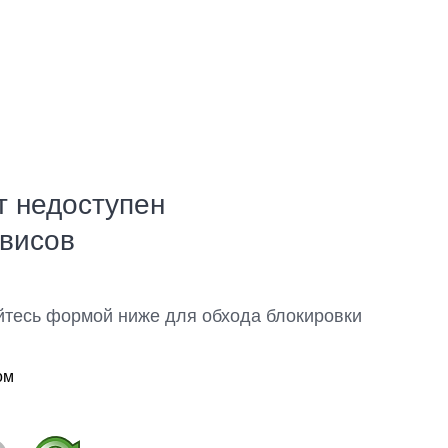
т недоступен
рвисов
йтесь формой ниже для обхода блокировки
ом