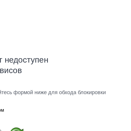
т недоступен
рвисов
йтесь формой ниже для обхода блокировки
ом