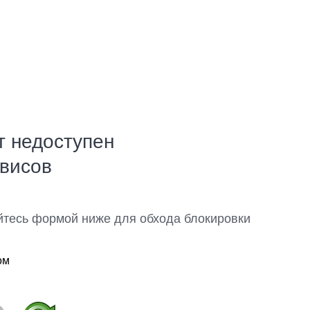
т недоступен
рвисов
йтесь формой ниже для обхода блокировки
ом