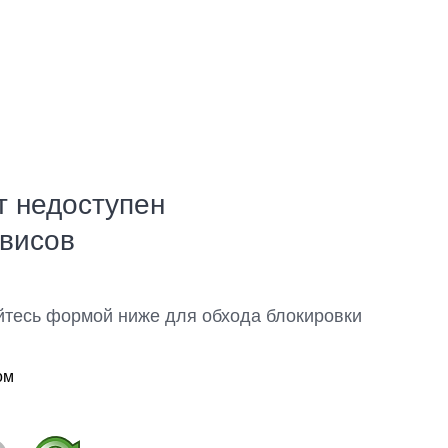
т недоступен
рвисов
йтесь формой ниже для обхода блокировки
ом