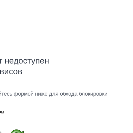
т недоступен
рвисов
йтесь формой ниже для обхода блокировки
ом