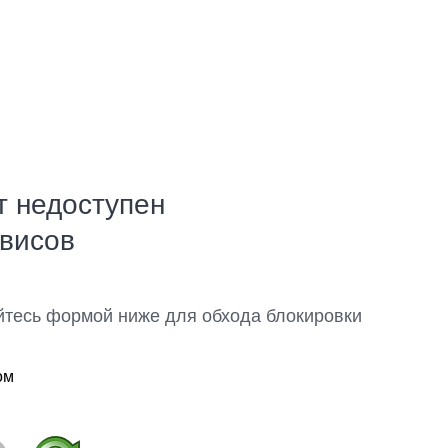
т недоступен
рвисов
йтесь формой ниже для обхода блокировки
ом