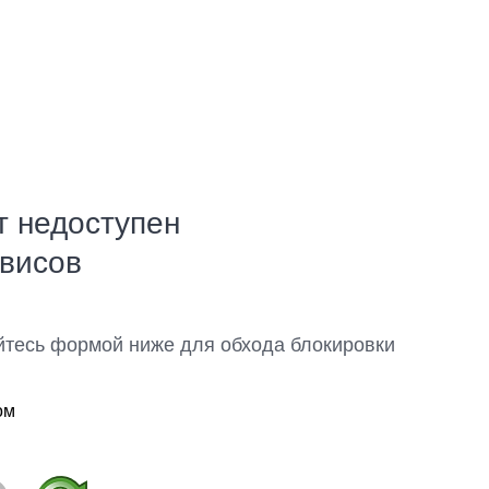
т недоступен
рвисов
йтесь формой ниже для обхода блокировки
ом