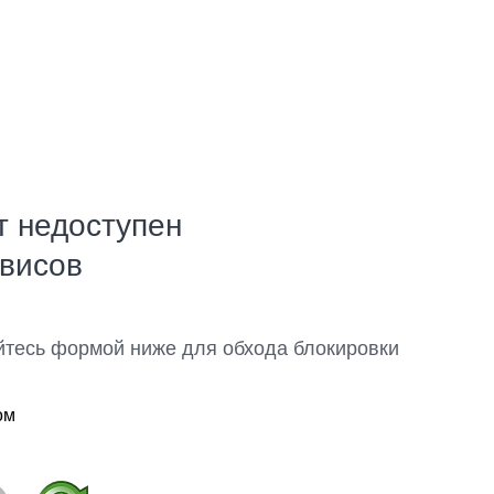
т недоступен
рвисов
йтесь формой ниже для обхода блокировки
ом