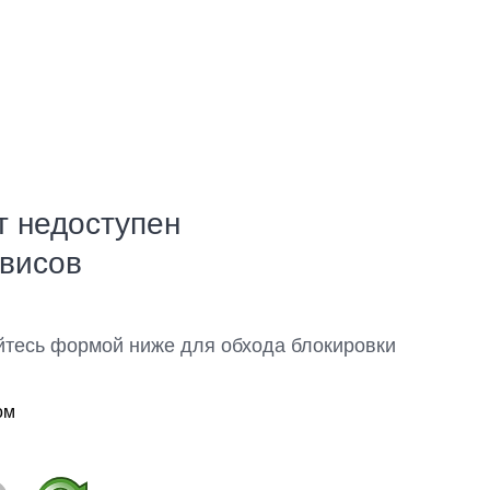
т недоступен
рвисов
йтесь формой ниже для обхода блокировки
ом