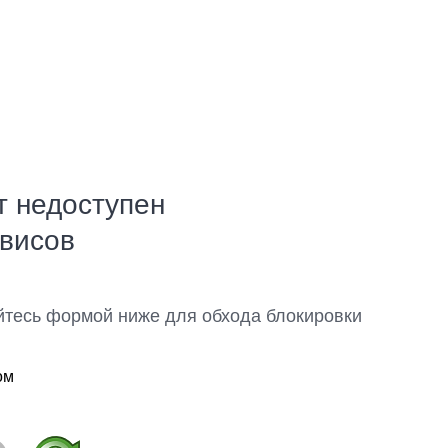
т недоступен
рвисов
йтесь формой ниже для обхода блокировки
ом