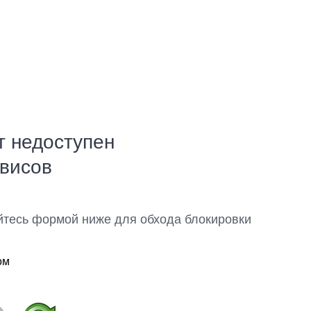
т недоступен
рвисов
йтесь формой ниже для обхода блокировки
ом