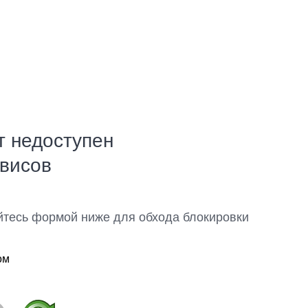
т недоступен
рвисов
йтесь формой ниже для обхода блокировки
ом