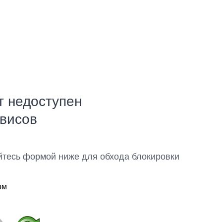
т недоступен
рвисов
йтесь формой ниже для обхода блокировки
ом