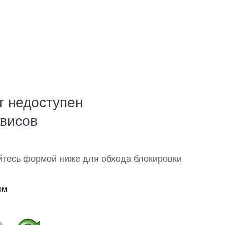
т недоступен
рвисов
йтесь формой ниже для обхода блокировки
ом