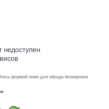
т недоступен
рвисов
йтесь формой ниже для обхода блокировки
ом