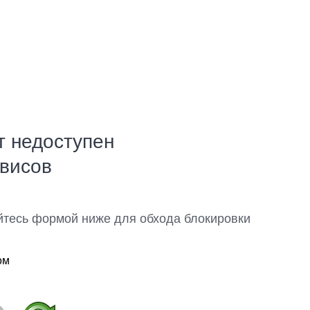
т недоступен
рвисов
йтесь формой ниже для обхода блокировки
ом