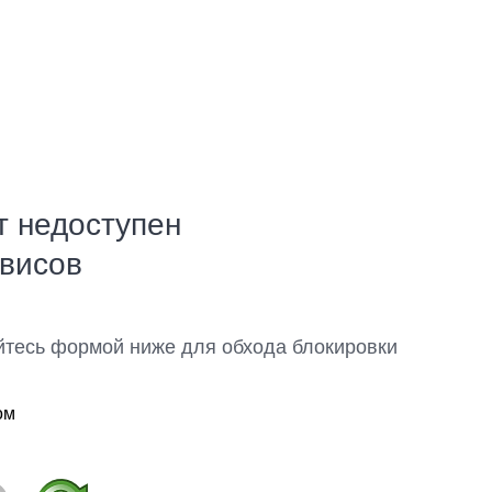
т недоступен
рвисов
йтесь формой ниже для обхода блокировки
ом