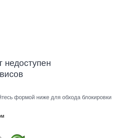
т недоступен
рвисов
йтесь формой ниже для обхода блокировки
ом