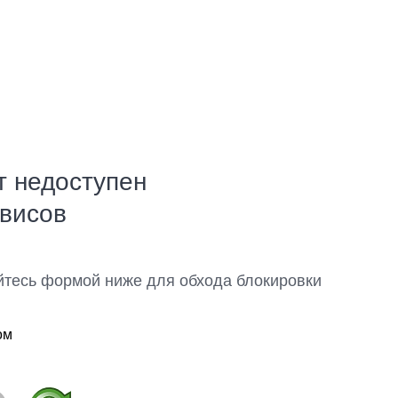
т недоступен
рвисов
йтесь формой ниже для обхода блокировки
ом