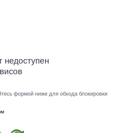
т недоступен
рвисов
йтесь формой ниже для обхода блокировки
ом